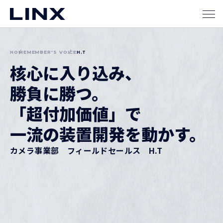
H.T
HOME
MEMBER'S VOICE
核心に入り込み、
勝負に勝つ。
「超付加価値」で
一流の装置開発を
動かす。
カメラ事業部
フィールドセールス H.T