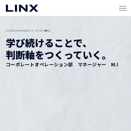
M.I
HOME
MEMBER'S VOICE
学び続けることで、
判断軸を
つくっていく。
コーポレートオペレーション部
マネージャー M.I