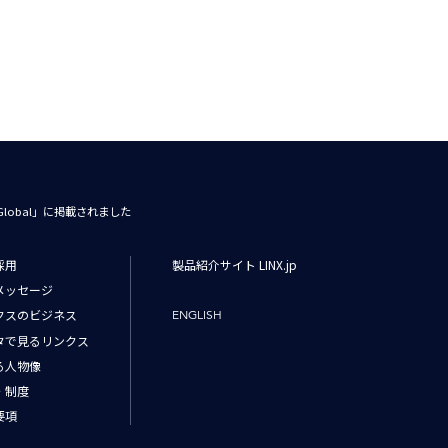
lobal」に掲載されました
採用
製品紹介サイト LINX.jp
メッセージ
クスのビジネス
ENGLISH
タで見るリンクス
る人物像
・制度
要項