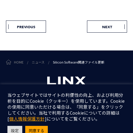
PREVIOUS
NEXT
HOME
/
ニュース
/
Silicon Software関連ファイル更新
当ウェブサイトではサイトの利便性の向上、および利用分
析を目的にCookie（クッキー）を使用しています。Cookie
個人情報保護方針
の使用に同意いただける場合は、「同意する」をクリック
情報セキュリティ基本方針
してください。当社で利用するCookieについての詳細は
[
個人情報保護方針
]についてをご覧ください。
設定
同意する
Copyright © LINX Corporation. All Rights Reserved.