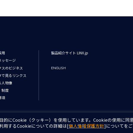
せ
採用
製品紹介サイト LINX.jp
メッセージ
クスのビジネス
ENGLISH
タで見るリンクス
る人物像
・制度
要項
にCookie（クッキー）を使用しています。Cookieの使用に同
するCookieについての詳細は[
個人情報保護方針
]についてを