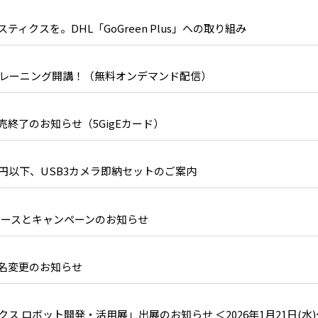
ィクスを。DHL「GoGreen Plus」への取り組み
トレーニング開講！（無料オンデマンド配信）
販売終了のお知らせ（5GigEカード）
万円以下、USB3カメラ即納セットのご案内
03 リリースとキャンペーンのお知らせ
社 社名変更のお知らせ
ス ロボット開発・活用展」出展のお知らせ ＜2026年1月21日(水)～