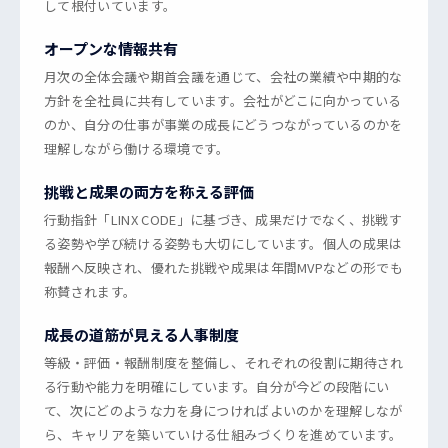
して根付いています。
オープンな情報共有
月次の全体会議や期首会議を通じて、会社の業績や中期的な
方針を全社員に共有しています。会社がどこに向かっている
のか、自分の仕事が事業の成長にどうつながっているのかを
理解しながら働ける環境です。
挑戦と成果の両方を称える評価
行動指針「LINX CODE」に基づき、成果だけでなく、挑戦す
る姿勢や学び続ける姿勢も大切にしています。個人の成果は
報酬へ反映され、優れた挑戦や成果は年間MVPなどの形でも
称賛されます。
成長の道筋が見える人事制度
等級・評価・報酬制度を整備し、それぞれの役割に期待され
る行動や能力を明確にしています。自分が今どの段階にい
て、次にどのような力を身につければよいのかを理解しなが
ら、キャリアを築いていける仕組みづくりを進めています。