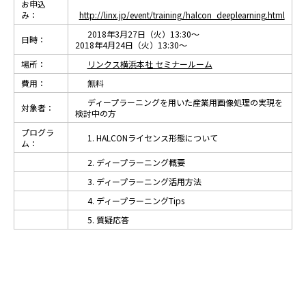
お申込
み：
http://linx.jp/event/training/halcon_deeplearning.html
2018年3月27日（火）13:30～
日時：
2018年4月24日（火）13:30～
場所：
リンクス横浜本社 セミナールーム
費用：
無料
ディープラーニングを用いた産業用画像処理の実現を
対象者：
検討中の方
プログラ
1. HALCONライセンス形態について
ム：
2. ディープラーニング概要
3. ディープラーニング活用方法
4. ディープラーニングTips
5. 質疑応答