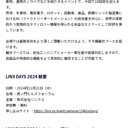
事例、運用のノウハウなどを紹介するイベントで、今回で16回目を迎えま
す。
例年、半導体、電気電子、ロボット、自動車、食品、医療といった製造業に
おけるFA（ファクトリーオートメーション）の技術者を中心に、世界の革新
的かつ実用的なテクノロジー情報を得られる有益なセミナーとして好評を博
しています。
会場では最新技術をより深くご理解いただけるよう、デモ機展示ブースを設
けます。
展示ブースでは、担当エンジニアとメーカー責任者が直接対応しますので、
各製品の特長的な機能をより具体的に確認することが可能です。
LINX DAYS 2024 概要
日時 ：2024月11月21日（木）
会場 ：虎ノ門ヒルズフォーラム
主催 ：株式会社リンクス
参加費 ：無料
申し込みサイト ：
https://linx.jp/event/seminar/24linxdays/