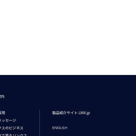
案内
採用
製品紹介サイト LINX.jp
メッセージ
クスのビジネス
ENGLISH
タで見るリンクス