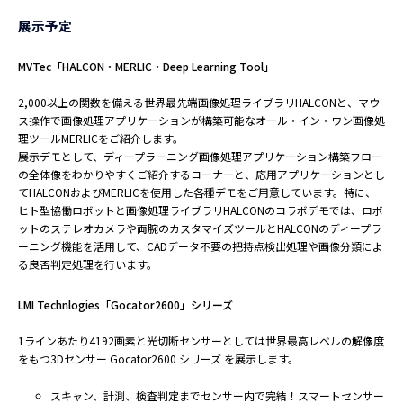
展示予定
MVTec「HALCON・MERLIC・Deep Learning Tool」
2,000以上の関数を備える世界最先端画像処理ライブラリHALCONと、マウ
ス操作で画像処理アプリケーションが構築可能なオール・イン・ワン画像処
理ツールMERLICをご紹介します。
展示デモとして、ディープラーニング画像処理アプリケーション構築フロー
の全体像をわかりやすくご紹介するコーナーと、応用アプリケーションとし
てHALCONおよびMERLICを使用した各種デモをご用意しています。特に、
ヒト型協働ロボットと画像処理ライブラリHALCONのコラボデモでは、ロボ
ットのステレオカメラや両腕のカスタマイズツールとHALCONのディープラ
ーニング機能を活用して、CADデータ不要の把持点検出処理や画像分類によ
る良否判定処理を行います。
LMI Technlogies「Gocator2600」シリーズ
1ラインあたり4192画素と光切断センサーとしては世界最高レベルの解像度
をもつ3Dセンサー Gocator2600 シリーズ を展示します。
スキャン、計測、検査判定までセンサー内で完結！スマートセンサー