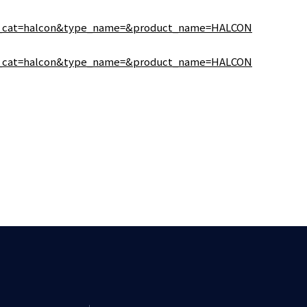
oad_cat=halcon&type_name=&product_name=HALCON
oad_cat=halcon&type_name=&product_name=HALCON