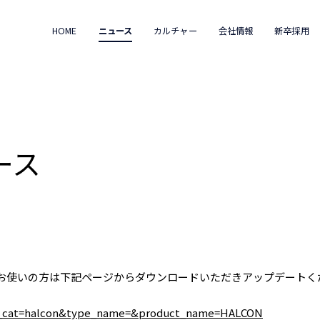
HOME
ニュース
カルチャー
会社情報
新卒採用
リース
N 11.0をお使いの方は下記ページからダウンロードいただきアップデート
oad_cat=halcon&type_name=&product_name=HALCON