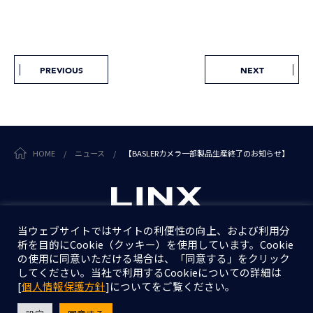
PREVIOUS
NEXT
HOME
/
ニュース
/
【BASLERカメラ一部製品生産終了のお知らせ】
当ウェブサイトではサイトの利便性の向上、および利用分
析を目的にCookie（クッキー）を使用しています。Cookie
個人情報保護方針
の使用に同意いただける場合は、「同意する」をクリック
情報セキュリティ基本方針
してください。当社で利用するCookieについての詳細は
[
個人情報保護方針
]についてをご覧ください。
Copyright © LINX Corporation. All Rights Reserved.