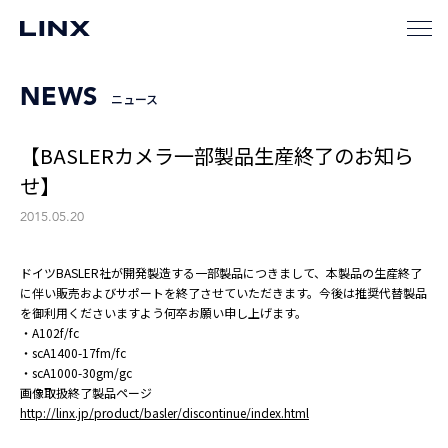
NEWS
ニュース
【BASLERカメラ一部製品生産終了のお知ら
せ】
2015.05.20
ドイツBASLER社が開発製造する一部製品につきまして、本製品の生産終了
に伴い販売およびサポートを終了させていただきます。今後は推奨代替製品
を御利用くださいますよう何卒お願い申し上げます。
・A102f/fc
・scA1400-17fm/fc
・scA1000-30gm/gc
画像取扱終了製品ページ
http://linx.jp/product/basler/discontinue/index.html