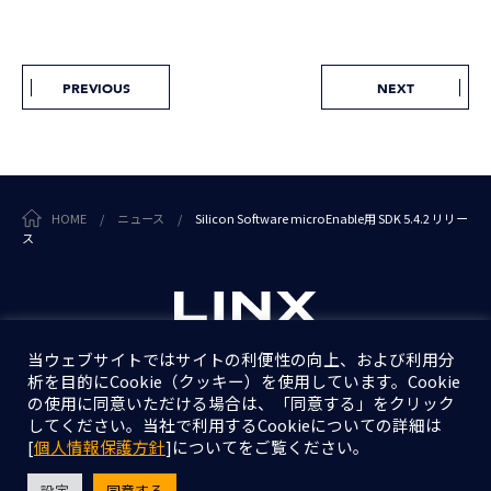
PREVIOUS
NEXT
HOME
/
ニュース
/
Silicon Software microEnable用 SDK 5.4.2 リリー
ス
当ウェブサイトではサイトの利便性の向上、および利用分
析を目的にCookie（クッキー）を使用しています。Cookie
個人情報保護方針
の使用に同意いただける場合は、「同意する」をクリック
情報セキュリティ基本方針
してください。当社で利用するCookieについての詳細は
[
個人情報保護方針
]についてをご覧ください。
設定
同意する
Copyright © LINX Corporation. All Rights Reserved.