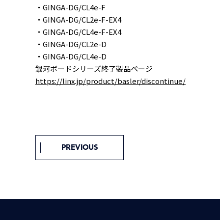
・GINGA-DG/CL4e-F
・GINGA-DG/CL2e-F-EX4
・GINGA-DG/CL4e-F-EX4
・GINGA-DG/CL2e-D
・GINGA-DG/CL4e-D
銀河ボードシリーズ終了製品ページ
https://linx.jp/product/basler/discontinue/
PREVIOUS