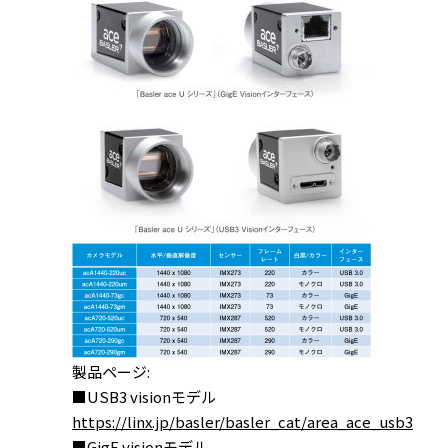
製品ページ:
■USB3 visionモデル
https://linx.jp/basler/basler_cat/area_ace_usb3
■GigE visionモデル