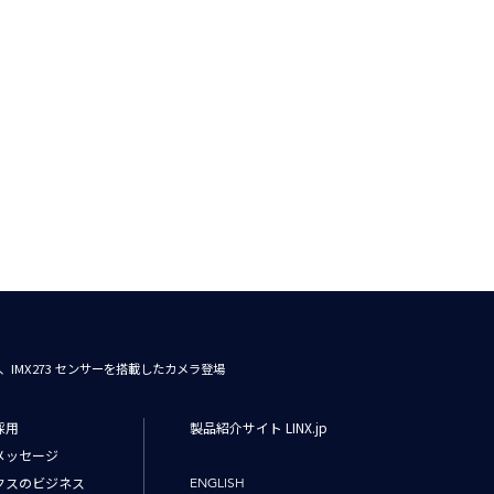
287、IMX273 センサーを搭載したカメラ登場
採用
製品紹介サイト LINX.jp
メッセージ
クスのビジネス
ENGLISH