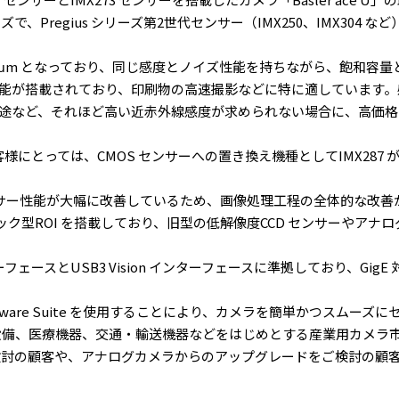
サイズで、Pregius シリーズ第2世代センサー（IMX250、IMX3
6.9μm となっており、同じ感度とノイズ性能を持ちながら、飽和
光機能が搭載されており、印刷物の高速撮影などに特に適しています
途など、それほど高い近赤外線感度が求められない場合に、高価格
るお客様にとっては、CMOS センサーへの置き換え機種としてIMX2
センサー性能が大幅に改善しているため、画像処理工程の全体的な改善
ック型ROI を搭載しており、旧型の低解像度CCD センサーやア
ターフェースとUSB3 Vision インターフェースに準拠しており、GigE 対
a Software Suite を使用することにより、カメラを簡単かつス
工場設備、医療機器、交通・輸送機器などをはじめとする産業用カメ
をご検討の顧客や、アナログカメラからのアップグレードをご検討の顧