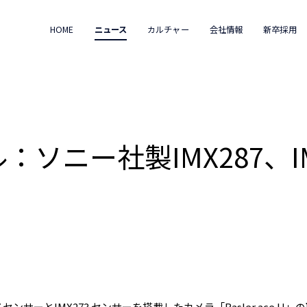
HOME
ニュース
カルチャー
会社情報
新卒採用
モデル：ソニー社製IMX287、
287 センサーとIMX273 センサーを搭載したカメラ「Basler ace