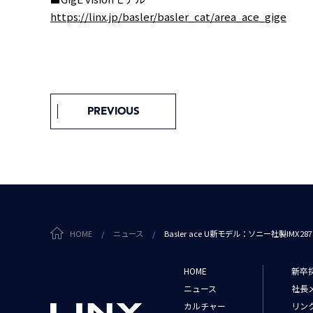
https://linx.jp/basler/basler_cat/area_ace_gige
PREVIOUS
HOME
/
ニュース
/
Basler ace U新モデル：ソニー社製IMX
HOME
新卒
ニュース
社長
カルチャー
リン