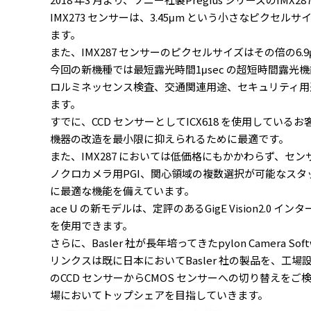
IMX273 センサーは、3.45μm という小さなピクセル
ます。
また、IMX287 センサーのピクセルサイズはその倍の
今回の新機種では最短露光時間1μsec の超短時間露
ロルミネッセンス検査、交通関連用途、セキュリティ用
ます。
すでに、CCD センサーとしてICX618 を使用してい
機器の改造を最小限に抑えられるために最適です。
また、IMX287 においては低価格にもかかわらず、
ノクロカメラ用PGI、関心領域の複数選択が可能なスタ
に最適な機能を備えています。
ace U の新モデルは、定評のあるGigE Vision2.0 イン
を使用できます。
さらに、Basler 社が長年培ってきたpylon Camer
リンクスは既に日本においてBasler 社の製品を、
のCCD センサーからCMOS センサーへの切り替え
場においてトップシェアを目指していきます。