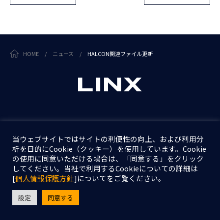
HOME
/
ニュース
/
HALCON関連ファイル更新
個人情報保護方針
情報セキュリティ基本方針
当ウェブサイトではサイトの利便性の向上、および利用分
析を目的にCookie（クッキー）を使用しています。Cookie
の使用に同意いただける場合は、「同意する」をクリック
Copyright © LINX Corporation. All Rights Reserved.
してください。当社で利用するCookieについての詳細は
[
個人情報保護方針
]についてをご覧ください。
設定
同意する