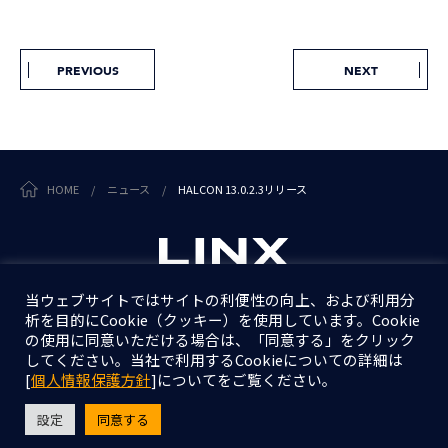
PREVIOUS
NEXT
HOME
/
ニュース
/
HALCON 13.0.2.3リリース
当ウェブサイトではサイトの利便性の向上、および利用分
析を目的にCookie（クッキー）を使用しています。Cookie
個人情報保護方針
の使用に同意いただける場合は、「同意する」をクリック
情報セキュリティ基本方針
してください。当社で利用するCookieについての詳細は
[
個人情報保護方針
]についてをご覧ください。
設定
同意する
Copyright © LINX Corporation. All Rights Reserved.