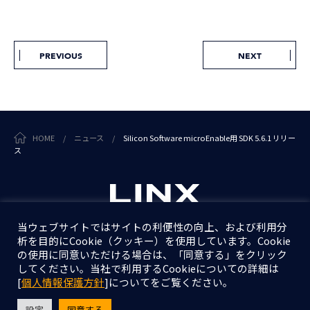
PREVIOUS
NEXT
HOME
/
ニュース
/
Silicon Software microEnable用 SDK 5.6.1 リリー
ス
当ウェブサイトではサイトの利便性の向上、および利用分
析を目的にCookie（クッキー）を使用しています。Cookie
個人情報保護方針
の使用に同意いただける場合は、「同意する」をクリック
情報セキュリティ基本方針
してください。当社で利用するCookieについての詳細は
[
個人情報保護方針
]についてをご覧ください。
設定
同意する
Copyright © LINX Corporation. All Rights Reserved.