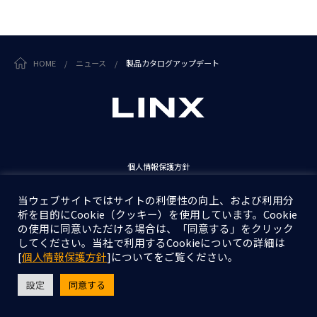
HOME
/
ニュース
/
製品カタログアップデート
個人情報保護方針
情報セキュリティ基本方針
当ウェブサイトではサイトの利便性の向上、および利用分
析を目的にCookie（クッキー）を使用しています。Cookie
Copyright © LINX Corporation. All Rights Reserved.
の使用に同意いただける場合は、「同意する」をクリック
してください。当社で利用するCookieについての詳細は
[
個人情報保護方針
]についてをご覧ください。
設定
同意する