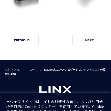
PREVIOUS
NEXT
HOME
/
ニュース
/
Navitec社のAGVナビゲーションソフトウエアの提
供を開始
当ウェブサイトではサイトの利便性の向上、および利用分
析を目的にCookie（クッキー）を使用しています。Cookie
個人情報保護方針