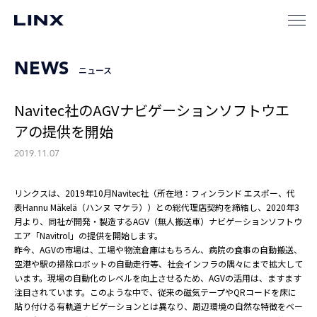
NEWS
ニュース
Navitec社のAGVナビゲーションソフトウエ
アの提供を開始
2019.11.07
リンクスは、2019年10月Navitec社（所在地：フィンランド エスポー、代
表Hannu Mäkelä（ハンヌ マケラ））との総代理店契約を締結し、2020年3
月より、同社が開発・製造するAGV（無人搬送車）ナビゲーションソフトウ
エア「Navitrol」の提供を開始します。
昨今、AGVの市場は、工場や物流倉庫はもちろん、病院の食事の自動搬送、
空港や駅の掃除ロボットの自動走行等、社会インフラの隅々にまで拡大して
います。現場の自動化のレベルを向上させるため、AGVの活用は、ますます
注目されています。このような中で、従来の磁気テープやQRコードを床に
貼り付ける有軌道ナビゲーションとは異なり、周辺環境の自然な特徴をベー