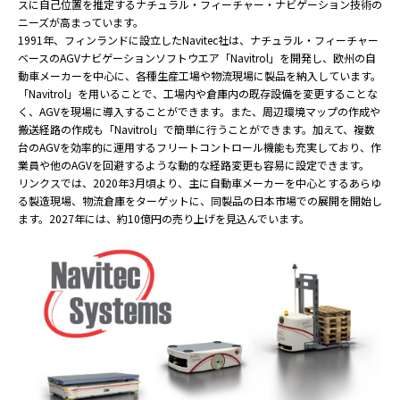
スに自己位置を推定するナチュラル・フィーチャー・ナビゲーション技術の
ニーズが高まっています。
1991年、フィンランドに設立したNavitec社は、ナチュラル・フィーチャー
ベースのAGVナビゲーションソフトウエア「Navitrol」を開発し、欧州の自
動車メーカーを中心に、各種生産工場や物流現場に製品を納入しています。
「Navitrol」を用いることで、工場内や倉庫内の既存設備を変更することな
く、AGVを現場に導入することができます。また、周辺環境マップの作成や
搬送経路の作成も「Navitrol」で簡単に行うことができます。加えて、複数
台のAGVを効率的に運用するフリートコントロール機能も充実しており、作
業員や他のAGVを回避するような動的な経路変更も容易に設定できます。
リンクスでは、2020年3月頃より、主に自動車メーカーを中心とするあらゆ
る製造現場、物流倉庫をターゲットに、同製品の日本市場での展開を開始し
ます。2027年には、約10億円の売り上げを見込んでいます。