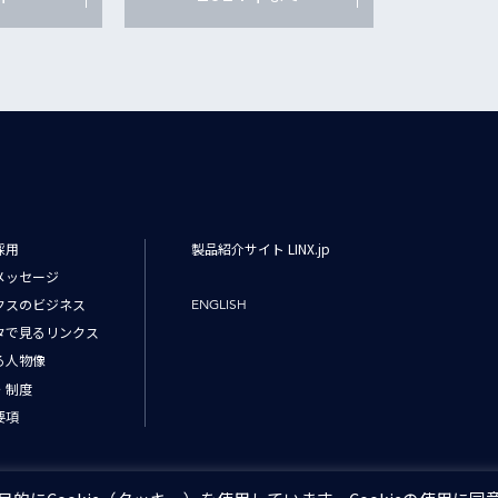
採用
製品紹介サイト LINX.jp
メッセージ
クスのビジネス
ENGLISH
タで見るリンクス
る人物像
・制度
要項