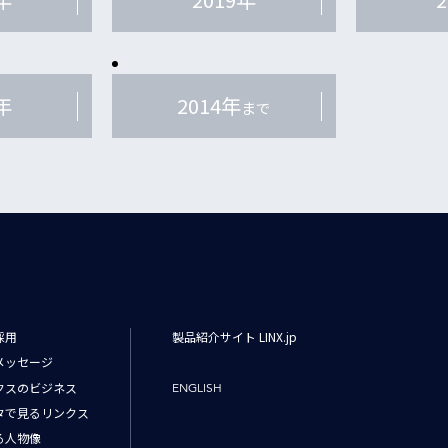
年
2014年
まで
採用
製品紹介サイト LINX.jp
メッセージ
クスのビジネス
ENGLISH
タで見るリンクス
る人物像