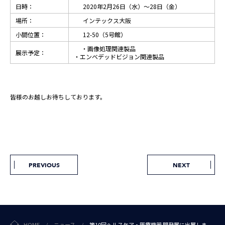
日時：
2020年2月26日（水）～28日（金）
場所：
インテックス大阪
小間位置：
12-50（5号館）
・画像処理関連製品
展示予定：
・エンベデッドビジョン関連製品
皆様のお越しお待ちしております。
PREVIOUS
NEXT
HOME
/
ニュース
/
第10回ヘルスケア・医療機器 開発展に出展しま