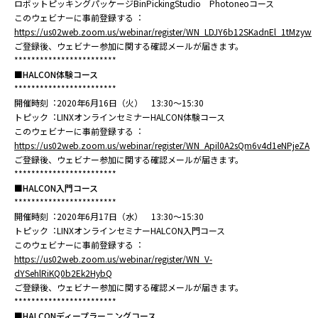
ロボットピッキングパッケージBinPickingStudio Photoneoコース
このウェビナーに事前登録する︓
https://us02web.zoom.us/webinar/register/WN_LDJY6b12SKadnEl_1tMzyw
ご登録後、ウェビナー参加に関する確認メールが届きます。
************************
■HALCON体験コース
************************
開催時刻︓2020年6月16日（火） 13:30～15:30
トピック︓LINXオンラインセミナーHALCON体験コース
このウェビナーに事前登録する︓
https://us02web.zoom.us/webinar/register/WN_Apil0A2sQm6v4d1eNPjeZA
ご登録後、ウェビナー参加に関する確認メールが届きます。
************************
■HALCON⼊⾨コース
************************
開催時刻︓2020年6⽉17⽇（⽔） 13:30〜15:30
トピック︓LINXオンラインセミナーHALCON⼊⾨コース
このウェビナーに事前登録する︓
https://us02web.zoom.us/webinar/register/WN_V-
dYSehlRiKQ0b2Ek2HybQ
ご登録後、ウェビナー参加に関する確認メールが届きます。
************************
■HALCONディープラーニングコース