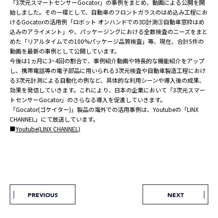
「3次元スマートセンサーGocator」の事例をまとめ、動画による公開を開
始しました。その一環として、自動車のフロントガラスのはめ込み工程にお
けるGocatorの活用例「ロボット オンハンドでの3D計測③自動車窓枠はめ
込みのアライメント」や、パッケージングにおける全数検査のニーズをまと
めた「リアルタイムでの100%パッケージ品質検査」等、現在、合計5件の
動画を最新の事例として公開しています。
今後は1ヵ月に3~4回の割合で、事例紹介動画や特長的な機能紹介をアップ
し、携帯電話等の電子部品に用いられる3次元検査や自動車製造工程におけ
る3次元計測による自動化の例など、具体的な利用シーンや導入後の成果、
効果を発信していきます。これにより、日本の企業において「3次元スマー
トセンサーGocator」のさらなる導入を促進していきます。
「Gocator(ゴケイター)」製品の海外での活用事例は、Youtubeの「LINX
CHANNEL」にて放送しています。
■
Youtube(LINX CHANNEL)
PREVIOUS
NEXT