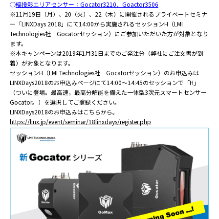
○
縞投影エリアセンサー：Gocator3210、Goactor3506
※11月19日（月）、20（火）、22（木）に開催されるプライベートセミナ
ー「LINXDays 2018」にて14:00から実施されるセッションH（LMI
Technologies社 Gocatorセッション）にご参加いただいた方が対象となり
ます。
※本キャンペーンは2019年1月31日までのご発注分（弊社にご注文書が到
着）が対象となります。
セッションH（LMI Technologies社 Gocatorセッション）のお申込みは
LINXDays2018のお申込みページにて14:00～14:45のセッションで「H」
（ついに登場。最高速，最高分解能を備えた一体型3次元スマートセンサー
Gocator。）を選択してご登録ください。
LINXDays2018のお申込みはこちらから。
https://linx.jp/event/seminar/18linxdays/register.php