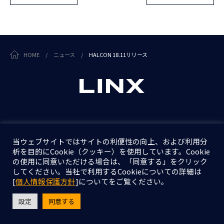
HOME
/
ニュース
/
HALCON 18.11リリース
個人情報保護方針
情報セキュリティ基本方針
当ウェブサイトではサイトの利便性の向上、および利用分
析を目的にCookie（クッキー）を使用しています。Cookie
の使用に同意いただける場合は、「同意する」をクリック
Copyright © LINX Corporation. All Rights Reserved.
してください。当社で利用するCookieについての詳細は
[
個人情報保護方針
]についてをご覧ください。
設定
同意する