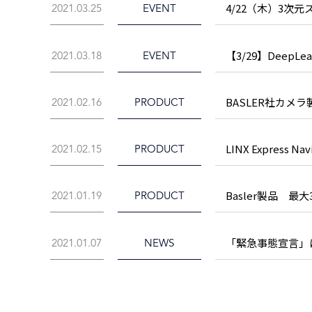
4/22（木）3次元
2021.03.25
EVENT
【3/29】DeepL
2021.03.18
EVENT
BASLER社カメ
2021.02.16
PRODUCT
LINX Express
2021.02.15
PRODUCT
Basler製品 
2021.01.19
PRODUCT
「緊急事態宣言」に
2021.01.07
NEWS