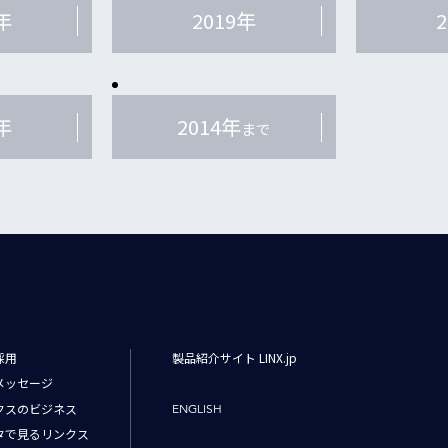
年
2019年
年
2014年
まで
採用
製品紹介サイト LINX.jp
メッセージ
クスのビジネス
ENGLISH
タで見るリンクス